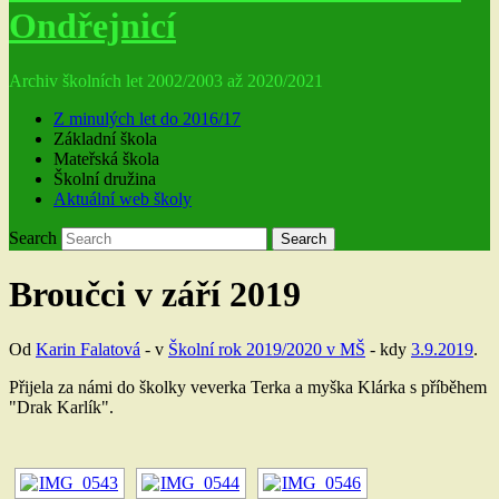
Ondřejnicí
Archiv školních let 2002/2003 až 2020/2021
Z minulých let do 2016/17
Základní škola
Mateřská škola
Školní družina
Aktuální web školy
Search
Search
Broučci v září 2019
Od
Karin Falatová
- v
Školní rok 2019/2020 v MŠ
- kdy
3.9.2019
.
Přijela za námi do školky veverka Terka a myška Klárka s příběhem
"Drak Karlík".