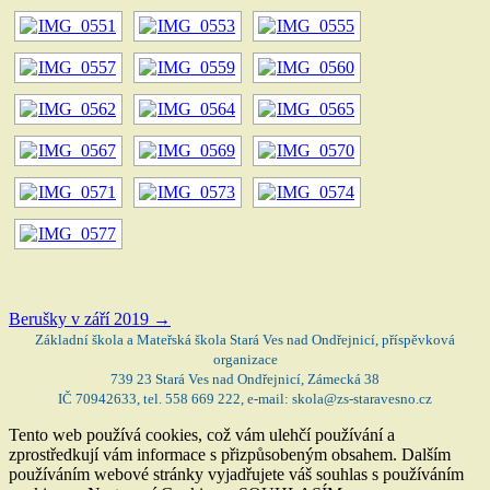
Berušky v září 2019
→
Základní škola a Mateřská škola Stará Ves nad Ondřejnicí, příspěvková
organizace
739 23 Stará Ves nad Ondřejnicí, Zámecká 38
IČ 70942633, tel. 558 669 222, e-mail: skola@zs-staravesno.cz
Tento web používá cookies, což vám ulehčí používání a
zprostředkují vám informace s přizpůsobeným obsahem. Dalším
používáním webové stránky vyjadřujete váš souhlas s používáním