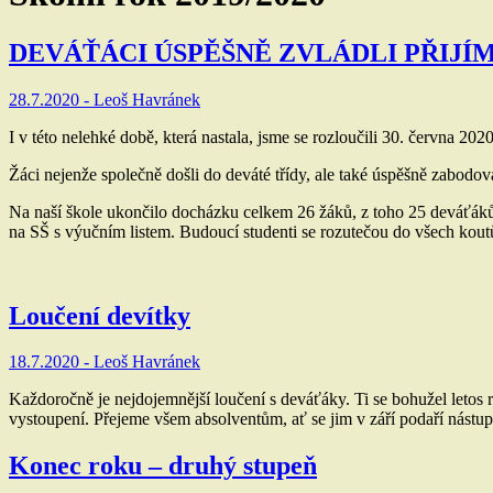
DEVÁŤÁCI ÚSPĚŠNĚ ZVLÁDLI PŘIJÍ
28.7.2020 -
Leoš Havránek
I v této nelehké době, která nastala, jsme se rozloučili 30. června 20
Žáci nejenže společně došli do deváté třídy, ale také úspěšně zabodo
Na naší škole ukončilo docházku celkem 26 žáků, z toho 25 deváťáků a 
na SŠ s výučním listem. Budoucí studenti se rozutečou do všech koutů
Loučení devítky
18.7.2020 -
Leoš Havránek
Každoročně je nejdojemnější loučení s deváťáky. Ti se bohužel letos ro
vystoupení. Přejeme všem absolventům, ať se jim v září podaří nástup
Konec roku – druhý stupeň