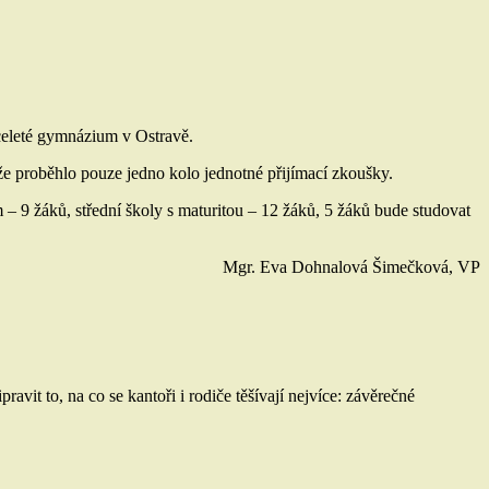
víceleté gymnázium v Ostravě.
že proběhlo pouze jedno kolo jednotné přijímací zkoušky.
 – 9 žáků, střední školy s maturitou – 12 žáků, 5 žáků bude studovat
Mgr. Eva Dohnalová Šimečková, VP
vit to, na co se kantoři i rodiče těšívají nejvíce: závěrečné