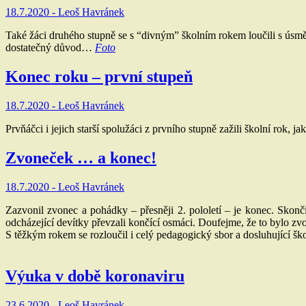
18.7.2020 -
Leoš Havránek
Také žáci druhého stupně se s “divným” školním rokem loučili s úsm
dostatečný důvod…
Foto
Konec roku – první stupeň
18.7.2020 -
Leoš Havránek
Prvňáčci i jejich starší spolužáci z prvního stupně zažili školní rok,
Zvoneček … a konec!
18.7.2020 -
Leoš Havránek
Zazvonil zvonec a pohádky – přesněji 2. pololetí – je konec. Skonči
odcházející devítky převzali končící osmáci. Doufejme, že to bylo zvo
S těžkým rokem se rozloučil i celý pedagogický sbor a dosluhující š
Výuka v době koronaviru
23.6.2020 -
Leoš Havránek