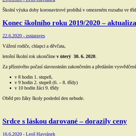
Školní výuka doby koronavirové probíhá v omezeném rozsahu ve třídác
Konec školního roku 2019/2020 – aktualiz
22.6.2020 -
zsstaraves
Vážení rodiče, chlapci a děvčata,
letošní školní rok ukončíme
v úterý 30. 6. 2020
.
Za příznivého počasí slavnostním zakončením a předáním vysvědčení 
v 8 hodin 1. stupeň,
v 9 hodin 2. stupeň (6. – 8. třídy)
v 10 hodin žáci 9. třídy
Oběd pro žáky školy poslední den nebude.
Srdce s láskou darované – dorazily ceny
16.6.2020 -
Leoš Havránek