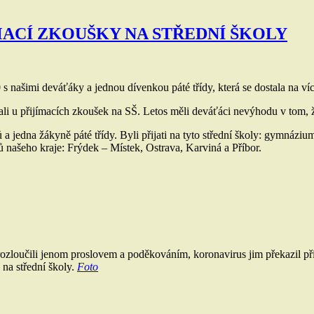
MACÍ ZKOUŠKY NA STŘEDNÍ ŠKOLY
20 s našimi deváťáky a jednou dívenkou páté třídy, která se dostala na 
vali u přijímacích zkoušek na SŠ. Letos měli deváťáci nevýhodu v tom, 
jedna žákyně páté třídy. Byli přijati na tyto střední školy: gymnázium
 našeho kraje: Frýdek – Místek, Ostrava, Karviná a Příbor.
zloučili jenom proslovem a poděkováním, koronavirus jim překazil připra
 na střední školy.
Foto