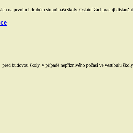
h na prvním i druhém stupni naší školy. Ostatní žáci pracují distančn
ace
před budovou školy, v případě nepříznivého počasí ve vestibulu školy