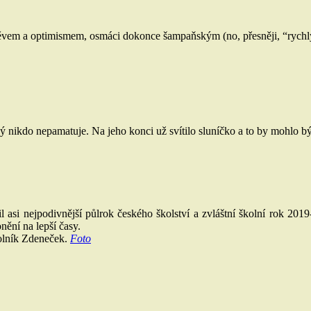
ěvem a optimismem, osmáci dokonce šampaňským (no, přesněji, “rychlým
 jaký nikdo nepamatuje. Na jeho konci už svítilo sluníčko a to by mohlo 
l asi nejpodivnější půlrok českého školství a zvláštní školní rok 201
nění na lepší časy.
kolník Zdeneček.
Foto