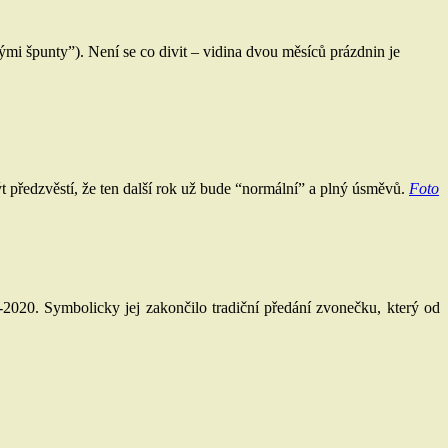
i špunty”). Není se co divit – vidina dvou měsíců prázdnin je
být předzvěstí, že ten další rok už bude “normální” a plný úsměvů.
Foto
9-2020. Symbolicky jej zakončilo tradiční předání zvonečku, který od