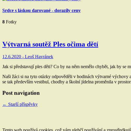
Srdce s láskou darované - dorazily ceny
8
Fotky
Výtvarná soutěž Ples očima dětí
12.6.2020 -
Leoš Havránek
Jak si představují ples děti? Co by na něm nemělo chybět, jak by se m
Naši žáci si na tyto otázky odpověděli v hodinách výtvarné výchovy a
se tak především vestibul, chodby a školní jídelna proměnila v pros
Post navigation
←
Starší příspěvky
Tento web používá cookies, což vám ulehčí používání a zprostředku