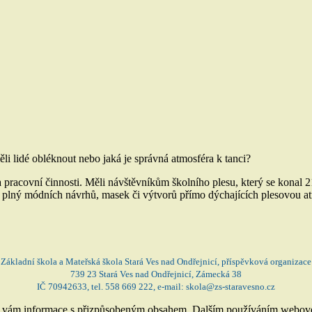
ěli lidé obléknout nebo jaká je správná atmosféra k tanci?
 pracovní činnosti. Měli návštěvníkům školního plesu, který se konal 2
tor plný módních návrhů, masek či výtvorů přímo dýchajících plesovou 
Základní škola a Mateřská škola Stará Ves nad Ondřejnicí, příspěvková organizace
739 23 Stará Ves nad Ondřejnicí, Zámecká 38
IČ 70942633, tel. 558 669 222, e-mail: skola@zs-staravesno.cz
jí vám informace s přizpůsobeným obsahem. Dalším používáním webové 