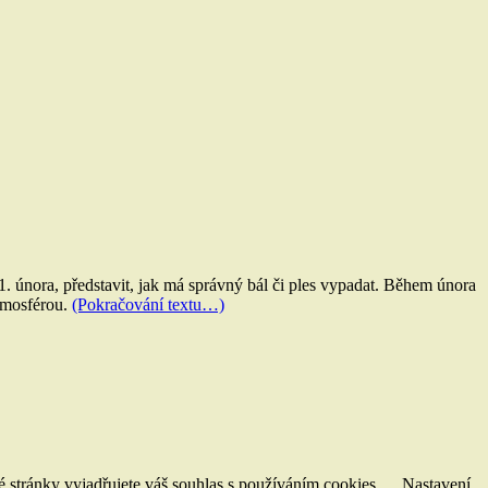
1. února, představit, jak má správný bál či ples vypadat. Během února
atmosférou.
(Pokračování textu…)
stránky vyjadřujete váš souhlas s používáním cookies.
Nastavení