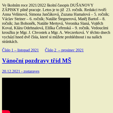
Ve školním roce 2021/2022 školní časopis DUŠANOVY
ZÁPISKY pilně pracuje. Letos je to již 23. ročník. Redakci tvoří:
Anna Velímová, Simona Jančáková, Zuzana Hamalová – 5. ročník;
Václav Steiner – 6. ročník; Natálie Štegnerová, Matěj Bartoš – 8.
ročník; Jan Bohoněk, Natálie Mertová, Veronika Slaná, Vojtěch
Koval, Klára Odehnalová, Eliška Čeřenská – 9. ročník. Vedoucími
kroužku je Mgr. J. Chvostek a Mgr. A. Weczerková. V těchto dnech
vychází hned dvě čísla, které si můžete prohlédnout i na našich
stránkách.
Číslo 1 – listopad 2021
Číslo 2 – prosinec 2021
Vánoční pozdravy tříd MŠ
20.12.2021 -
zsstaraves