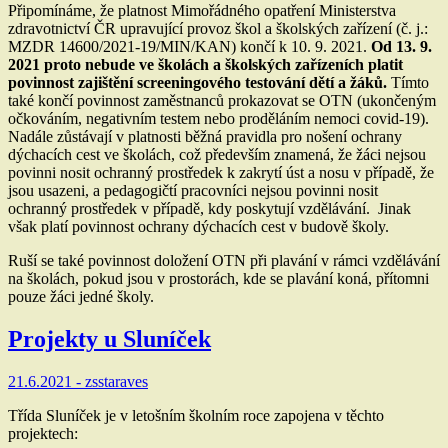
Připomínáme, že platnost Mimořádného opatření Ministerstva
zdravotnictví ČR upravující provoz škol a školských zařízení (č. j.:
MZDR 14600/2021-19/MIN/KAN) končí k 10. 9. 2021.
Od 13. 9.
2021 proto nebude ve školách a školských zařízeních platit
povinnost zajištění screeningového testování dětí a žáků.
Tímto
také končí povinnost zaměstnanců prokazovat se OTN (ukončeným
očkováním, negativním testem nebo proděláním nemoci covid-19).
Nadále zůstávají v platnosti běžná pravidla pro nošení ochrany
dýchacích cest ve školách, což především znamená, že žáci nejsou
povinni nosit ochranný prostředek k zakrytí úst a nosu v případě, že
jsou usazeni, a pedagogičtí pracovníci nejsou povinni nosit
ochranný prostředek v případě, kdy poskytují vzdělávání. Jinak
však platí povinnost ochrany dýchacích cest v budově školy.
Ruší se také povinnost doložení OTN při plavání v rámci vzdělávání
na školách, pokud jsou v prostorách, kde se plavání koná, přítomni
pouze žáci jedné školy.
Projekty u Sluníček
21.6.2021 -
zsstaraves
Třída Sluníček je v letošním školním roce zapojena v těchto
projektech: