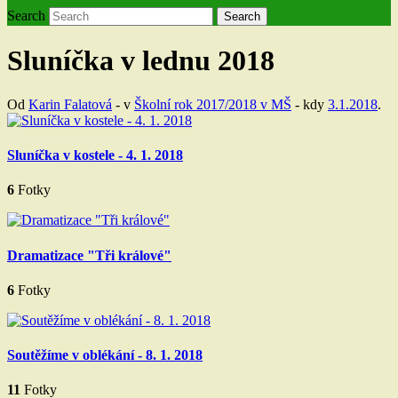
Search
Search
Sluníčka v lednu 2018
Od
Karin Falatová
- v
Školní rok 2017/2018 v MŠ
- kdy
3.1.2018
.
Sluníčka v kostele - 4. 1. 2018
6
Fotky
Dramatizace "Tři králové"
6
Fotky
Soutěžíme v oblékání - 8. 1. 2018
11
Fotky