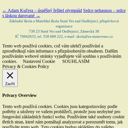
←
Adam Kučera – úspěšný řešitel olympiád
Srdce nehasnou – srdce
s láskou darované
→
Základní škola a Mateřská škola Stará Ves nad Ondřejnicí, příspěvková
organizace
739 23 Stará Ves nad Ondřejnicí, Zámecká 38
IČ 70942633, tel. 558 669 222, e-mail: skola@zs-staravesno.cz
Tento web používá cookies, což vám ulehčí používání a
zprostředkují vám informace s přizpůsobeným obsahem. Dalším
používáním webové stránky vyjadřujete váš souhlas s používáním
cookies.
Nastavení Cookie
SOUHLASÍM
Privacy & Cookies Policy
Zavřít
Privacy Overview
Tento web používá cookies. Cookies jsou kategorizovány podle
potřeby a uloženy ve vašem prohlížeči, protože jsou nezbytné pro
fungování základních funkcí webu. Používáme také soubory cookie
třetích stran, které nám pomáhají analyzovat a porozumět tomu, jak
používáte tento web. Tyto cookies budou ukládány do vašeho