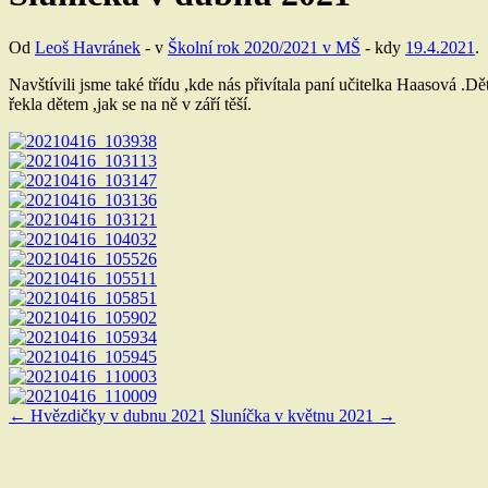
Od
Leoš Havránek
- v
Školní rok 2020/2021 v MŠ
- kdy
19.4.2021
.
Navštívili jsme také třídu ,kde nás přivítala paní učitelka Haasová .D
řekla dětem ,jak se na ně v září těší.
←
Hvězdičky v dubnu 2021
Sluníčka v květnu 2021
→