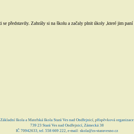
ěti se představily. Zahrály si na školu a začaly plnit úkoly ,které jim
Základní škola a Mateřská škola Stará Ves nad Ondřejnicí, příspěvková organizace
739 23 Stará Ves nad Ondřejnicí, Zámecká 38
IČ 70942633, tel. 558 669 222, e-mail: skola@zs-staravesno.cz