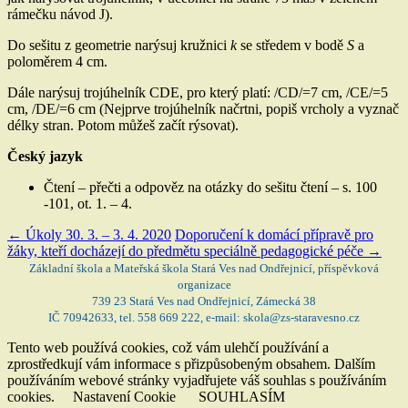
rámečku návod
J
).
Do sešitu z geometrie narýsuj kružnici
k
se středem v bodě
S
a
poloměrem 4 cm.
Dále narýsuj trojúhelník CDE, pro který platí: /CD/=7 cm, /CE/=5
cm, /DE/=6 cm (Nejprve trojúhelník načrtni, popiš vrcholy a vyznač
délky stran. Potom můžeš začít rýsovat).
Český jazyk
Čtení – přečti a odpověz na otázky do sešitu čtení – s. 100
-101, ot. 1. – 4.
←
Úkoly 30. 3. – 3. 4. 2020
Doporučení k domácí přípravě pro
žáky, kteří docházejí do předmětu speciálně pedagogické péče
→
Základní škola a Mateřská škola Stará Ves nad Ondřejnicí, příspěvková
organizace
739 23 Stará Ves nad Ondřejnicí, Zámecká 38
IČ 70942633, tel. 558 669 222, e-mail: skola@zs-staravesno.cz
Tento web používá cookies, což vám ulehčí používání a
zprostředkují vám informace s přizpůsobeným obsahem. Dalším
používáním webové stránky vyjadřujete váš souhlas s používáním
cookies.
Nastavení Cookie
SOUHLASÍM