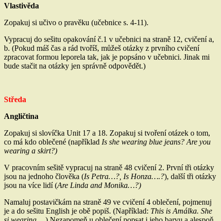
Vlastivěda
Zopakuj si učivo o pravěku (učebnice s. 4-11).
Vypracuj do sešitu opakování č.1 v učebnici na straně 12, cvičení a,
b. (Pokud máš čas a rád tvoříš, můžeš otázky z prvního cvičení
zpracovat formou leporela tak, jak je popsáno v učebnici. Jinak mi
bude stačit na otázky jen správně odpovědět.)
Středa
Angličtina
Zopakuj si slovíčka Unit 17 a 18. Zopakuj si tvoření otázek o tom,
co má kdo oblečené (například
Is she wearing blue jeans? Are you
wearing a skirt?)
V pracovním sešitě vypracuj na straně 48 cvičení 2. První tři otázky
jsou na jednoho člověka (
Is Petra…?, Is Honza….?
), další tři otázky
jsou na více lidí (
Are Linda and Monika…?)
Namaluj postavičkám na straně 49 ve cvičení 4 oblečení, pojmenuj
je a do sešitu English je obě popiš. (Například:
This is Amálka. She
si wearing…
.) Nezapomeň u oblečení popsat i jeho barvu a alespoň