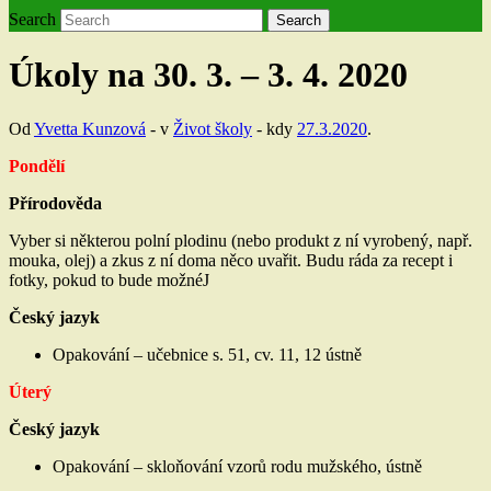
Search
Search
Úkoly na 30. 3. – 3. 4. 2020
Od
Yvetta Kunzová
- v
Život školy
- kdy
27.3.2020
.
Pondělí
Přírodověda
Vyber si některou polní plodinu (nebo produkt z ní vyrobený, např.
mouka, olej) a zkus z ní doma něco uvařit. Budu ráda za recept i
fotky, pokud to bude možné
J
Český jazyk
Opakování – učebnice s. 51, cv. 11, 12 ústně
Úterý
Český jazyk
Opakování – skloňování vzorů rodu mužského, ústně