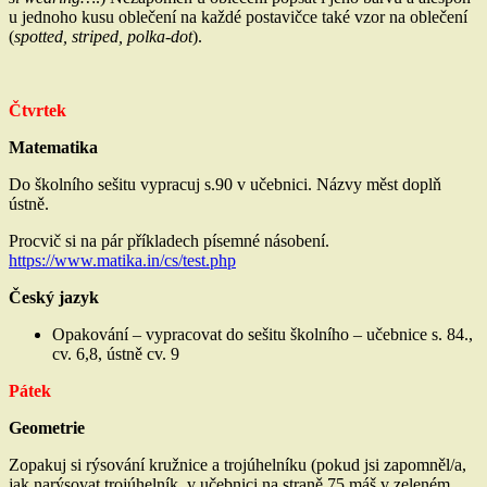
u jednoho kusu oblečení na každé postavičce také vzor na oblečení
(
spotted, striped, polka-dot
).
Čtvrtek
Matematika
Do školního sešitu vypracuj s.90 v učebnici. Názvy měst doplň
ústně.
Procvič si na pár příkladech písemné násobení.
https://www.matika.in/cs/test.php
Český jazyk
Opakování – vypracovat do sešitu školního – učebnice s. 84.,
cv. 6,8, ústně cv. 9
Pátek
Geometrie
Zopakuj si rýsování kružnice a trojúhelníku (pokud jsi zapomněl/a,
jak narýsovat trojúhelník, v učebnici na straně 75 máš v zeleném